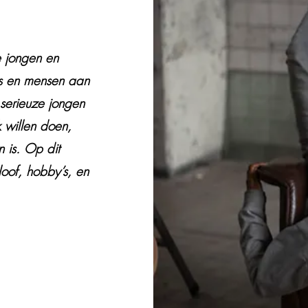
e jongen en
es en mensen aan
 serieuze jongen
 willen doen,
n is. Op dit
oof, hobby’s, en