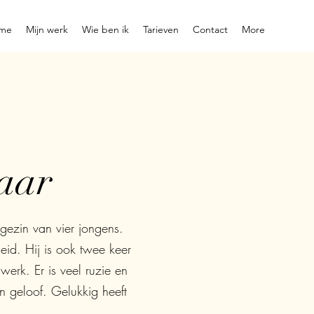
me
Mijn werk
Wie ben ik
Tarieven
Contact
More
aar
gezin van vier jongens.
eid. Hij is ook twee keer
werk. Er is veel ruzie en
jn geloof. Gelukkig heeft