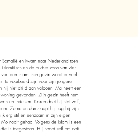
 Somalië en kwam naar Nederland toen
s islamitisch en de oudste zoon van vier
 van een islamitisch gezin wordt er veel
t te voorbeeld zijn voor zijn jongere
n hij niet altijd aan voldoen. Mo heeft een
 woning gevonden. Zijn gezin heeft hem
en en inrichten. Koken doet hij niet zelf,
hem. Zo nu en dan slaapt hij nog bij zijn
ijk erg stil en eenzaam in zijn eigen
t Mo nooit gehad. Volgens de islam is een
 die is toegestaan. Hij hoopt zelf om ooit