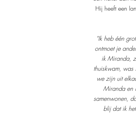
Hij heeft een l
"Ik heb één gro
ontmoet je ander
ik Miranda, z
thuiskwam, was i
we zijn uit elk
Miranda en i
samenwonen, dat
blij dat ik 