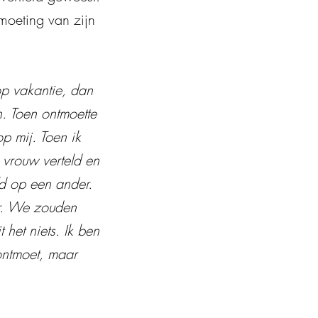
moeting van zijn
op vakantie, dan
n. Toen ontmoette
p mij. Toen ik
 vrouw verteld en
fd op een ander.
ur. We zouden
et niets. Ik ben
ontmoet, maar