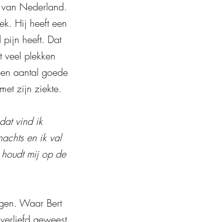
n van Nederland.
ek. Hij heeft een
pijn heeft. Dat
t veel plekken
k een aantal goede
met zijn ziekte.
dat vind ik
nachts en ik val
at houdt mij op de
ngen. Waar Bert
 verliefd geweest.