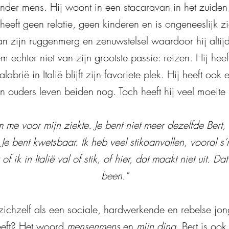
zonder mens. Hij woont in een stacaravan in het zuide
 heeft geen relatie, geen kinderen en is ongeneeslijk zi
 zijn ruggenmerg en zenuwstelsel waardoor hij altijd 
 echter niet van zijn grootste passie: reizen. Hij heef
brië in Italië blijft zijn favoriete plek. Hij heeft oo
n ouders leven beiden nog. Toch heeft hij veel moeite 
 me voor mijn ziekte. Je bent niet meer dezelfde Bert, 
. Je bent kwetsbaar. Ik heb veel stikaanvallen, vooral s’
f ik in Italië val of stik, of hier, dat maakt niet uit. D
been."
 zichzelf als een sociale, hardwerkende en rebelse jo
eeft? Het woord
mensenmens
en
mijn ding.
Bert is ook