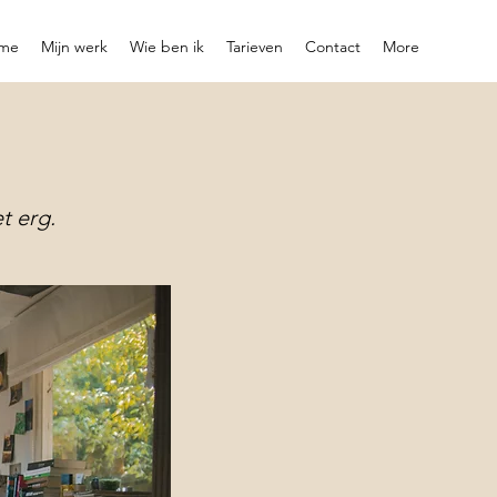
me
Mijn werk
Wie ben ik
Tarieven
Contact
More
t erg.