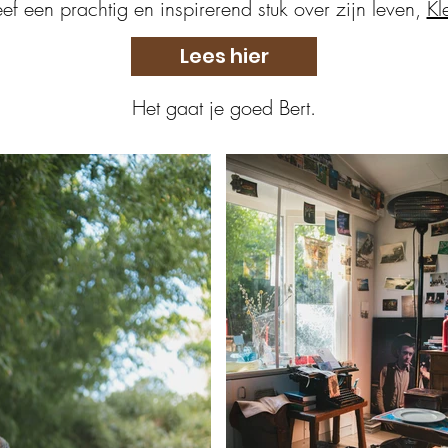
eef een prachtig en inspirerend stuk over zijn leven,
Kl
Lees hier
Het gaat je goed Bert.