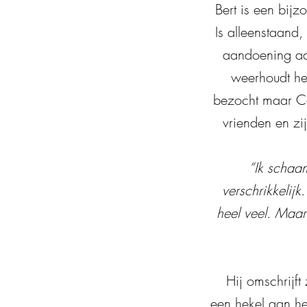
Bert is een bij
Is alleenstaand,
aandoening aan
weerhoudt hem
bezocht maar Cala
vrienden en zij
“Ik schaam
verschrikkelijk
heel veel. Maar o
Hij omschrijft
een hekel aan h